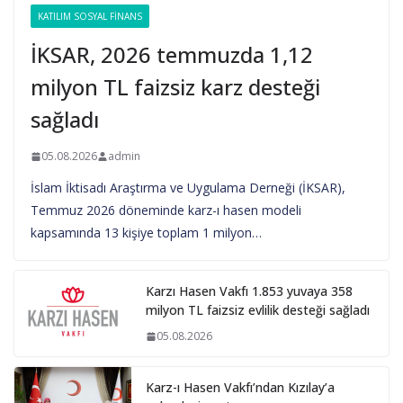
KATILIM SOSYAL FINANS
İKSAR, 2026 temmuzda 1,12
milyon TL faizsiz karz desteği
sağladı
05.08.2026
admin
İslam İktisadı Araştırma ve Uygulama Derneği (İKSAR),
Temmuz 2026 döneminde karz-ı hasen modeli
kapsamında 13 kişiye toplam 1 milyon…
Karzı Hasen Vakfı 1.853 yuvaya 358
milyon TL faizsiz evlilik desteği sağladı
05.08.2026
Karz-ı Hasen Vakfı’ndan Kızılay’a