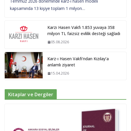
Temmuz 2026 döneminde karz-ı hasen modeli
kapsamında 13 kişiye toplam 1 milyon…
Karzı Hasen Vakfı 1.853 yuvaya 358
milyon TL faizsiz evlilik desteği sağladı
05.08.2026
Karz-ı Hasen Vakfı’ndan Kızılay’a
anlamlı ziyaret
15.04.2026
Kitaplar ve Dergiler