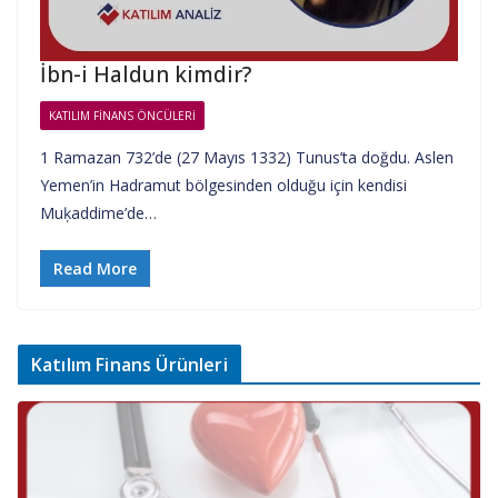
İbn-i Haldun kimdir?
KATILIM FINANS ÖNCÜLERI
1 Ramazan 732’de (27 Mayıs 1332) Tunus’ta doğdu. Aslen
Yemen’in Hadramut bölgesinden olduğu için kendisi
Muķaddime’de…
Read More
Katılım Finans Ürünleri