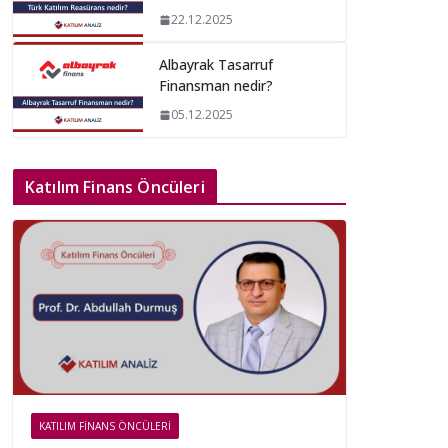
22.12.2025
Albayrak Tasarruf
Finansman nedir?
05.12.2025
Katılım Finans Öncüleri
KATILIM FINANS ÖNCÜLERI