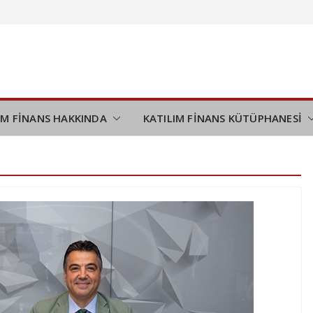
demi
ini
desteği
ı tamamladı
IM FİNANS HAKKINDA
KATILIM FİNANS KÜTÜPHANESİ