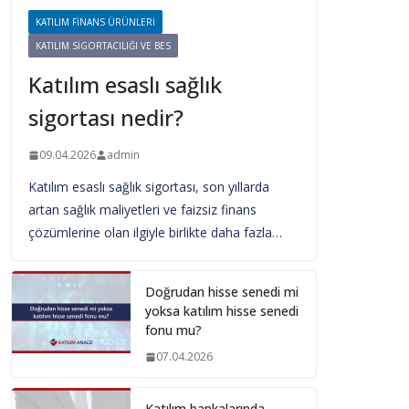
KATILIM FINANS ÜRÜNLERI
KATILIM SIGORTACILIĞI VE BES
Katılım esaslı sağlık
sigortası nedir?
09.04.2026
admin
Katılım esaslı sağlık sigortası, son yıllarda
artan sağlık maliyetleri ve faizsiz finans
çözümlerine olan ilgiyle birlikte daha fazla…
Doğrudan hisse senedi mi
yoksa katılım hisse senedi
fonu mu?
07.04.2026
Katılım bankalarında