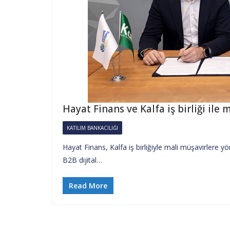
Hayat Finans ve Kalfa iş birliği ile
KATILIM BANKACILIĞI
Hayat Finans, Kalfa iş birliğiyle mali müşavirlere y
B2B dijital…
Read More