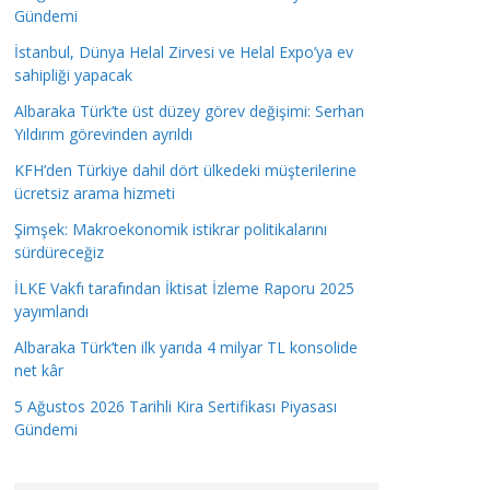
Gündemi
İstanbul, Dünya Helal Zirvesi ve Helal Expo’ya ev
sahipliği yapacak
Albaraka Türk’te üst düzey görev değişimi: Serhan
Yıldırım görevinden ayrıldı
KFH’den Türkiye dahil dört ülkedeki müşterilerine
ücretsiz arama hizmeti
Şimşek: Makroekonomik istikrar politikalarını
sürdüreceğiz
İLKE Vakfı tarafından İktisat İzleme Raporu 2025
yayımlandı
Albaraka Türk’ten ilk yarıda 4 milyar TL konsolide
net kâr
5 Ağustos 2026 Tarihli Kira Sertifikası Piyasası
Gündemi