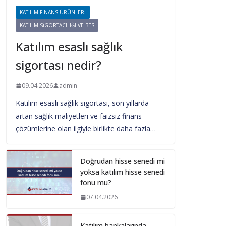
KATILIM FINANS ÜRÜNLERI
KATILIM SIGORTACILIĞI VE BES
Katılım esaslı sağlık
sigortası nedir?
09.04.2026
admin
Katılım esaslı sağlık sigortası, son yıllarda
artan sağlık maliyetleri ve faizsiz finans
çözümlerine olan ilgiyle birlikte daha fazla…
Doğrudan hisse senedi mi
yoksa katılım hisse senedi
fonu mu?
07.04.2026
Katılım bankalarında