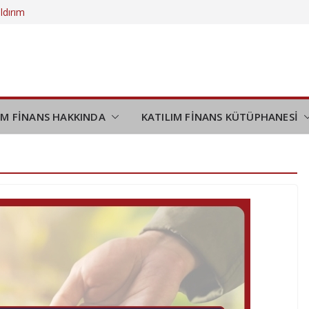
ldırım
eliyor?
düşünmek
demi
ipliği
IM FİNANS HAKKINDA
KATILIM FİNANS KÜTÜPHANESİ