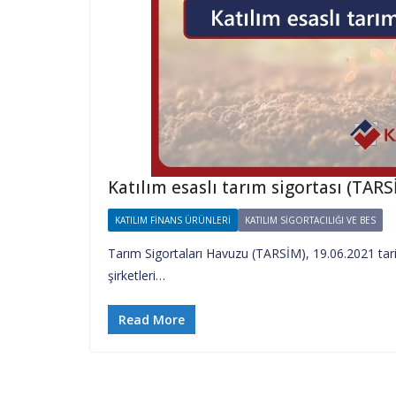
Katılım esaslı tarım sigortası (TARS
KATILIM FINANS ÜRÜNLERI
KATILIM SIGORTACILIĞI VE BES
Tarım Sigortaları Havuzu (TARSİM), 19.06.2021 tarihi
şirketleri…
Read More