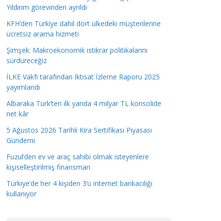
Yıldırım görevinden ayrıldı
KFH’den Türkiye dahil dört ülkedeki müşterilerine
ücretsiz arama hizmeti
Şimşek: Makroekonomik istikrar politikalarını
sürdüreceğiz
İLKE Vakfı tarafından İktisat İzleme Raporu 2025
yayımlandı
Albaraka Türk’ten ilk yarıda 4 milyar TL konsolide
net kâr
5 Ağustos 2026 Tarihli Kira Sertifikası Piyasası
Gündemi
Fuzul’den ev ve araç sahibi olmak isteyenlere
kişiselleştirilmiş finansman
Türkiye’de her 4 kişiden 3’ü internet bankacılığı
kullanıyor