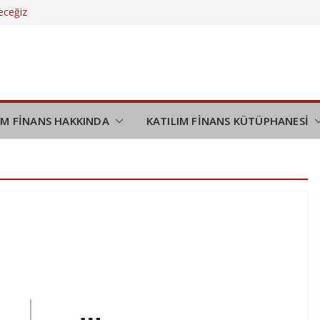
eceğiz
demi
ipliği
ldırım
retsiz
IM FİNANS HAKKINDA
KATILIM FİNANS KÜTÜPHANESİ