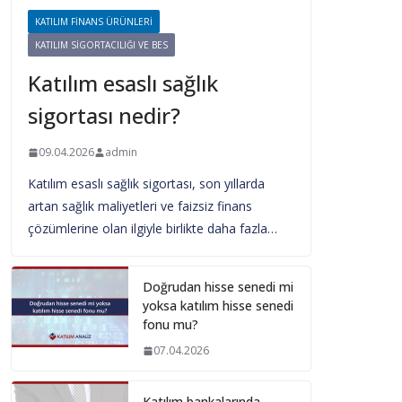
KATILIM FINANS ÜRÜNLERI
KATILIM SIGORTACILIĞI VE BES
Katılım esaslı sağlık
sigortası nedir?
09.04.2026
admin
Katılım esaslı sağlık sigortası, son yıllarda
artan sağlık maliyetleri ve faizsiz finans
çözümlerine olan ilgiyle birlikte daha fazla…
Doğrudan hisse senedi mi
yoksa katılım hisse senedi
fonu mu?
07.04.2026
Katılım bankalarında