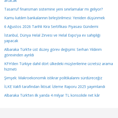
artacak”
Tasarruf finansman sistemine yeni sınırlamalar mı geliyor?
Kamu katılım bankalarının birleştirilmesi: Yeniden düşünmek
6 Ağustos 2026 Tarihli Kira Sertifikası Piyasası Gündemi
İstanbul, Dünya Helal Zirvesi ve Helal Expo’ya ev sahipliği
yapacak
Albaraka Türk’te üst düzey görev değişimi: Serhan Yıldırım
görevinden ayrıldı
KFH’den Türkiye dahil dört ülkedeki müşterilerine ücretsiz arama
hizmeti
Şimşek: Makroekonomik istikrar politikalarını sürdüreceğiz
İLKE Vakfı tarafından İktisat İzleme Raporu 2025 yayımlandı
Albaraka Türk’ten ilk yarıda 4 milyar TL konsolide net kâr