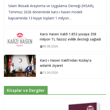
İslam İktisadı Araştırma ve Uygulama Derneği (İKSAR),
Temmuz 2026 döneminde karz-ı hasen modeli
kapsamında 13 kişiye toplam 1 milyon…
Karzı Hasen Vakfı 1.853 yuvaya 358
milyon TL faizsiz evlilik desteği sağladı
05.08.2026
Karz-ı Hasen Vakfı’ndan Kızılay’a
anlamlı ziyaret
15.04.2026
Kitaplar ve Dergiler