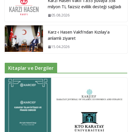
Karzı Hasen Vakfı 1.853 yuvaya 358
milyon TL faizsiz evlilik desteği sağladı
05.08.2026
Karz-ı Hasen Vakfı’ndan Kızılay’a
anlamlı ziyaret
15.04.2026
Kitaplar ve Dergiler