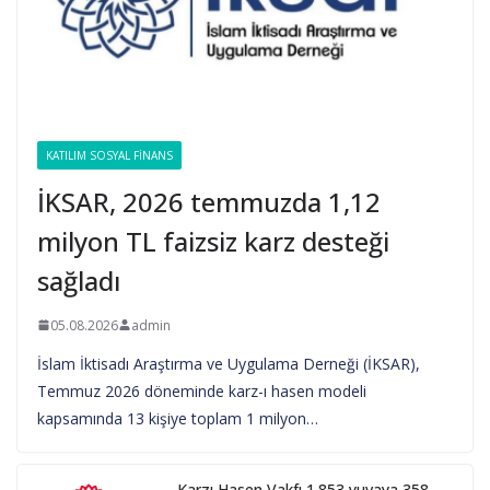
KATILIM SOSYAL FINANS
İKSAR, 2026 temmuzda 1,12
milyon TL faizsiz karz desteği
sağladı
05.08.2026
admin
İslam İktisadı Araştırma ve Uygulama Derneği (İKSAR),
Temmuz 2026 döneminde karz-ı hasen modeli
kapsamında 13 kişiye toplam 1 milyon…
Karzı Hasen Vakfı 1.853 yuvaya 358