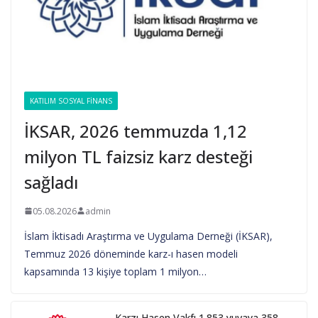
KATILIM SOSYAL FINANS
İKSAR, 2026 temmuzda 1,12
milyon TL faizsiz karz desteği
sağladı
05.08.2026
admin
İslam İktisadı Araştırma ve Uygulama Derneği (İKSAR),
Temmuz 2026 döneminde karz-ı hasen modeli
kapsamında 13 kişiye toplam 1 milyon…
Karzı Hasen Vakfı 1.853 yuvaya 358