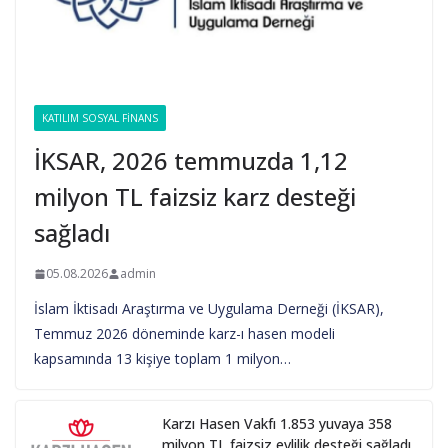
KATILIM SOSYAL FINANS
İKSAR, 2026 temmuzda 1,12
milyon TL faizsiz karz desteği
sağladı
05.08.2026
admin
İslam İktisadı Araştırma ve Uygulama Derneği (İKSAR),
Temmuz 2026 döneminde karz-ı hasen modeli
kapsamında 13 kişiye toplam 1 milyon…
Karzı Hasen Vakfı 1.853 yuvaya 358
milyon TL faizsiz evlilik desteği sağladı