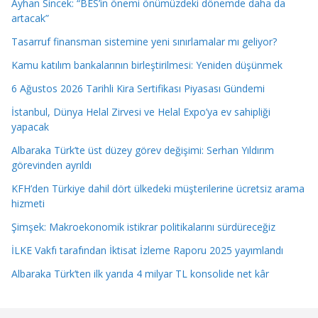
Ayhan Sincek: “BES’in önemi önümüzdeki dönemde daha da
artacak”
Tasarruf finansman sistemine yeni sınırlamalar mı geliyor?
Kamu katılım bankalarının birleştirilmesi: Yeniden düşünmek
6 Ağustos 2026 Tarihli Kira Sertifikası Piyasası Gündemi
İstanbul, Dünya Helal Zirvesi ve Helal Expo’ya ev sahipliği
yapacak
Albaraka Türk’te üst düzey görev değişimi: Serhan Yıldırım
görevinden ayrıldı
KFH’den Türkiye dahil dört ülkedeki müşterilerine ücretsiz arama
hizmeti
Şimşek: Makroekonomik istikrar politikalarını sürdüreceğiz
İLKE Vakfı tarafından İktisat İzleme Raporu 2025 yayımlandı
Albaraka Türk’ten ilk yarıda 4 milyar TL konsolide net kâr