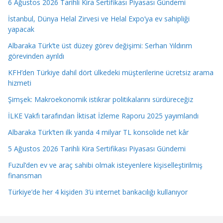
6 Ağustos 2026 Tarihli Kira Sertifikası Piyasası Gündemi
İstanbul, Dünya Helal Zirvesi ve Helal Expo’ya ev sahipliği
yapacak
Albaraka Türk’te üst düzey görev değişimi: Serhan Yıldırım
görevinden ayrıldı
KFH’den Türkiye dahil dört ülkedeki müşterilerine ücretsiz arama
hizmeti
Şimşek: Makroekonomik istikrar politikalarını sürdüreceğiz
İLKE Vakfı tarafından İktisat İzleme Raporu 2025 yayımlandı
Albaraka Türk’ten ilk yarıda 4 milyar TL konsolide net kâr
5 Ağustos 2026 Tarihli Kira Sertifikası Piyasası Gündemi
Fuzul’den ev ve araç sahibi olmak isteyenlere kişiselleştirilmiş
finansman
Türkiye’de her 4 kişiden 3’ü internet bankacılığı kullanıyor