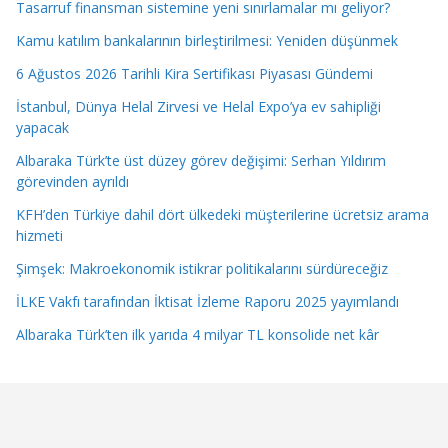
Tasarruf finansman sistemine yeni sınırlamalar mı geliyor?
Kamu katılım bankalarının birleştirilmesi: Yeniden düşünmek
6 Ağustos 2026 Tarihli Kira Sertifikası Piyasası Gündemi
İstanbul, Dünya Helal Zirvesi ve Helal Expo’ya ev sahipliği
yapacak
Albaraka Türk’te üst düzey görev değişimi: Serhan Yıldırım
görevinden ayrıldı
KFH’den Türkiye dahil dört ülkedeki müşterilerine ücretsiz arama
hizmeti
Şimşek: Makroekonomik istikrar politikalarını sürdüreceğiz
İLKE Vakfı tarafından İktisat İzleme Raporu 2025 yayımlandı
Albaraka Türk’ten ilk yarıda 4 milyar TL konsolide net kâr