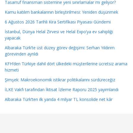
Tasarruf finansman sistemine yeni sınırlamalar mı geliyor?
Kamu katılım bankalarının birleştirilmesi: Yeniden düşünmek
6 Ağustos 2026 Tarihli Kira Sertifikası Piyasası Gündemi
İstanbul, Dünya Helal Zirvesi ve Helal Expo’ya ev sahipliği
yapacak
Albaraka Türk’te üst düzey görev değişimi: Serhan Yıldırım
görevinden ayrıldı
KFH’den Türkiye dahil dört ülkedeki müşterilerine ücretsiz arama
hizmeti
Şimşek: Makroekonomik istikrar politikalarını sürdüreceğiz
İLKE Vakfı tarafından İktisat İzleme Raporu 2025 yayımlandı
Albaraka Türk’ten ilk yarıda 4 milyar TL konsolide net kâr