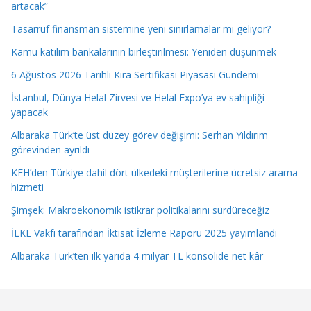
artacak”
Tasarruf finansman sistemine yeni sınırlamalar mı geliyor?
Kamu katılım bankalarının birleştirilmesi: Yeniden düşünmek
6 Ağustos 2026 Tarihli Kira Sertifikası Piyasası Gündemi
İstanbul, Dünya Helal Zirvesi ve Helal Expo’ya ev sahipliği
yapacak
Albaraka Türk’te üst düzey görev değişimi: Serhan Yıldırım
görevinden ayrıldı
KFH’den Türkiye dahil dört ülkedeki müşterilerine ücretsiz arama
hizmeti
Şimşek: Makroekonomik istikrar politikalarını sürdüreceğiz
İLKE Vakfı tarafından İktisat İzleme Raporu 2025 yayımlandı
Albaraka Türk’ten ilk yarıda 4 milyar TL konsolide net kâr