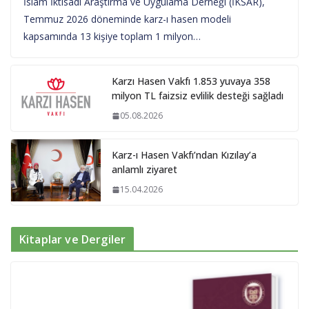
İslam İktisadı Araştırma ve Uygulama Derneği (İKSAR),
Temmuz 2026 döneminde karz-ı hasen modeli
kapsamında 13 kişiye toplam 1 milyon…
Karzı Hasen Vakfı 1.853 yuvaya 358
milyon TL faizsiz evlilik desteği sağladı
05.08.2026
Karz-ı Hasen Vakfı’ndan Kızılay’a
anlamlı ziyaret
15.04.2026
Kitaplar ve Dergiler