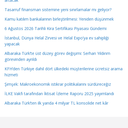
artacak”
Tasarruf finansman sistemine yeni sınırlamalar mı geliyor?
Kamu katılım bankalarının birleştirilmesi: Yeniden düşünmek
6 Ağustos 2026 Tarihli Kira Sertifikası Piyasası Gündemi
İstanbul, Dünya Helal Zirvesi ve Helal Expo’ya ev sahipliği
yapacak
Albaraka Türk’te üst düzey görev değişimi: Serhan Yıldırım
görevinden ayrıldı
KFH’den Türkiye dahil dört ülkedeki müşterilerine ücretsiz arama
hizmeti
Şimşek: Makroekonomik istikrar politikalarını sürdüreceğiz
İLKE Vakfı tarafından İktisat İzleme Raporu 2025 yayımlandı
Albaraka Türk’ten ilk yarıda 4 milyar TL konsolide net kâr