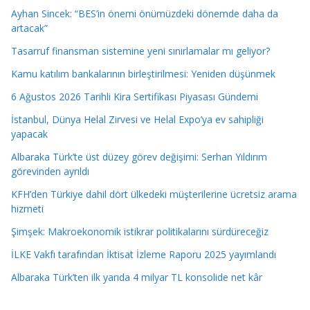
Ayhan Sincek: “BES’in önemi önümüzdeki dönemde daha da
artacak”
Tasarruf finansman sistemine yeni sınırlamalar mı geliyor?
Kamu katılım bankalarının birleştirilmesi: Yeniden düşünmek
6 Ağustos 2026 Tarihli Kira Sertifikası Piyasası Gündemi
İstanbul, Dünya Helal Zirvesi ve Helal Expo’ya ev sahipliği
yapacak
Albaraka Türk’te üst düzey görev değişimi: Serhan Yıldırım
görevinden ayrıldı
KFH’den Türkiye dahil dört ülkedeki müşterilerine ücretsiz arama
hizmeti
Şimşek: Makroekonomik istikrar politikalarını sürdüreceğiz
İLKE Vakfı tarafından İktisat İzleme Raporu 2025 yayımlandı
Albaraka Türk’ten ilk yarıda 4 milyar TL konsolide net kâr