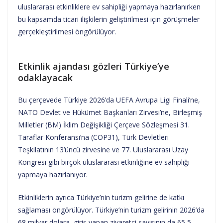
uluslararası etkinliklere ev sahipliği yapmaya hazırlanırken
bu kapsamda ticari ilişkilerin geliştirilmesi için görüşmeler
gerçekleştirilmesi öngörülüyor.
Etkinlik ajandası gözleri Türkiye’ye
odaklayacak
Bu çerçevede Türkiye 2026’da UEFA Avrupa Ligi Finali’ne,
NATO Devlet ve Hükümet Başkanları Zirvesi’ne, Birleşmiş
Milletler (BM) İklim Değişikliği Çerçeve Sözleşmesi 31.
Taraflar Konferansı’na (COP31), Türk Devletleri
Teşkilatının 13’üncü zirvesine ve 77. Uluslararası Uzay
Kongresi gibi birçok uluslararası etkinliğine ev sahipliği
yapmaya hazırlanıyor.
Etkinliklerin ayrıca Türkiye’nin turizm gelirine de katkı
sağlaması öngörülüyor. Türkiye’nin turizm gelirinin 2026’da
68 milyar dolara, giriş yapan ziyaretçi sayısının da 65,5