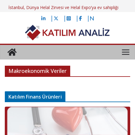
Skip
İstanbul, Dünya Helal Zirvesi ve Helal Expo’ya ev sahipliği
to
yapacak
Ayhan Sincek: “BES’in önemi önümüzdeki dönemde daha da
content
artacak”
Tasarruf finansman sistemine yeni sınırlamalar mı geliyor?
Kamu katılım bankalarının birleştirilmesi: Yeniden düşünmek
6 Ağustos 2026 Tarihli Kira Sertifikası Piyasası Gündemi
Makroekonomik Veriler
Katılım Finans Ürünleri