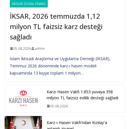
KATILIM SOSYAL FINANS
İKSAR, 2026 temmuzda 1,12
milyon TL faizsiz karz desteği
sağladı
05.08.2026
admin
İslam İktisadı Araştırma ve Uygulama Derneği (İKSAR),
Temmuz 2026 döneminde karz-ı hasen modeli
kapsamında 13 kişiye toplam 1 milyon…
Karzı Hasen Vakfı 1.853 yuvaya 358
milyon TL faizsiz evlilik desteği sağladı
05.08.2026
Karz-ı Hasen Vakfı’ndan Kızılay’a
anlamlı ziyaret