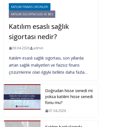
KATILIM FINANS ÜRÜNLERI
KATILIM SIGORTACILIĞI VE BES
Katılım esaslı sağlık
sigortası nedir?
09.04.2026
admin
Katılım esaslı sağlık sigortası, son yıllarda
artan sağlık maliyetleri ve faizsiz finans
çözümlerine olan ilgiyle birlikte daha fazla…
Doğrudan hisse senedi mi
yoksa katılım hisse senedi
fonu mu?
07.04.2026
Katılım bankalarında