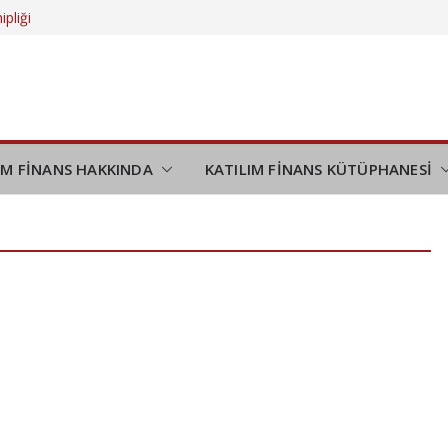
ipliği
 daha da
eliyor?
düşünmek
demi
IM FİNANS HAKKINDA
KATILIM FİNANS KÜTÜPHANESİ