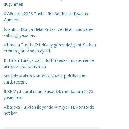
düşünmek
6 Ağustos 2026 Tarihli Kira Sertifikası Piyasası
Gündemi
İstanbul, Dünya Helal Zirvesi ve Helal Expo’ya ev
sahipliği yapacak
Albaraka Türk’te üst düzey görev değişimi: Serhan
Yıldırım görevinden ayrıldı
KFH’den Türkiye dahil dört ülkedeki müşterilerine
ücretsiz arama hizmeti
Şimşek: Makroekonomik istikrar politikalarını
sürdüreceğiz
İLKE Vakfı tarafından İktisat İzleme Raporu 2025
yayımlandı
Albaraka Türk’ten ilk yarıda 4 milyar TL konsolide
net kâr