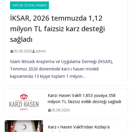
KATILIM SOSYAL FINANS
İKSAR, 2026 temmuzda 1,12
milyon TL faizsiz karz desteği
sağladı
05.08.2026
admin
İslam İktisadı Araştırma ve Uygulama Derneği (İKSAR),
Temmuz 2026 döneminde karz-ı hasen modeli
kapsamında 13 kişiye toplam 1 milyon…
Karzı Hasen Vakfı 1.853 yuvaya 358
milyon TL faizsiz evlilik desteği sağladı
05.08.2026
Karz-ı Hasen Vakfı’ndan Kızılay’a