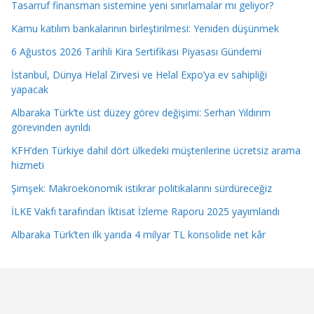
Tasarruf finansman sistemine yeni sınırlamalar mı geliyor?
Kamu katılım bankalarının birleştirilmesi: Yeniden düşünmek
6 Ağustos 2026 Tarihli Kira Sertifikası Piyasası Gündemi
İstanbul, Dünya Helal Zirvesi ve Helal Expo’ya ev sahipliği
yapacak
Albaraka Türk’te üst düzey görev değişimi: Serhan Yıldırım
görevinden ayrıldı
KFH’den Türkiye dahil dört ülkedeki müşterilerine ücretsiz arama
hizmeti
Şimşek: Makroekonomik istikrar politikalarını sürdüreceğiz
İLKE Vakfı tarafından İktisat İzleme Raporu 2025 yayımlandı
Albaraka Türk’ten ilk yarıda 4 milyar TL konsolide net kâr