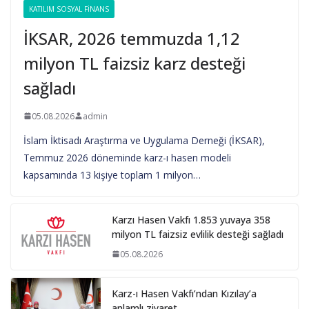
KATILIM SOSYAL FINANS
İKSAR, 2026 temmuzda 1,12
milyon TL faizsiz karz desteği
sağladı
05.08.2026
admin
İslam İktisadı Araştırma ve Uygulama Derneği (İKSAR),
Temmuz 2026 döneminde karz-ı hasen modeli
kapsamında 13 kişiye toplam 1 milyon…
Karzı Hasen Vakfı 1.853 yuvaya 358
milyon TL faizsiz evlilik desteği sağladı
05.08.2026
Karz-ı Hasen Vakfı’ndan Kızılay’a
anlamlı ziyaret